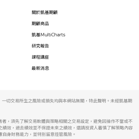
關於凱基期顧
期顧商品
凱基MultiCharts
研究報告
課程講座
最新消息
，一切交易所生之風險或損失均與本網站無關，特此聲明。未經凱基期
服務者，須先了解交易軟體與策略相關之交易設定，避免因操作不當或不
溯之績效，過去績效並不保證未來之績效，還請投資人審慎了解策略內容
慮自身財務能力，並特別留意控管風險。