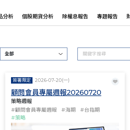
品分析
個股期貨分析
除權息報告
專題報告
全部
簽署限定
2026-07-20(一)
顧問會員專屬週報20260720
策略週報
#顧問會員專屬週報
#海期
#台指期
#策略