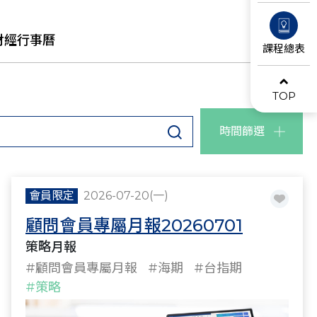
財經行事曆
課程總表
TOP
時間篩選
會員限定
2026-07-20(一)
顧問會員專屬月報20260701
策略月報
#顧問會員專屬月報
#海期
#台指期
#策略