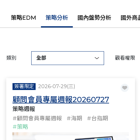
策略EDM
策略分析
國內盤勢分析
國外商
類別
全部
觀看權限
簽署限定
2026-07-29(三)
顧問會員專屬週報20260727
策略週報
#顧問會員專屬週報
#海期
#台指期
#策略