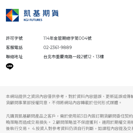
許可字號
114年金管期總字第004號
客服電話
02-2361-9889
聯絡地址
台北市重慶南路一段2號12、13樓
本網站提供之資訊內容僅供參考，對於資料內容錯誤、更新延誤或傳
貨顧問事業部授權同意，不得將網站內容轉載於任何形式媒體。
凡購買凱基顧問產品之客戶，需於使用前3日內簽訂期貨顧問委任契約
曉策略而造成交易損失。 2.顧問策略並不保證獲利，運用於期權交
後執行交易。 4.投資人對參考資料仍須自行判斷，如課程內容提及