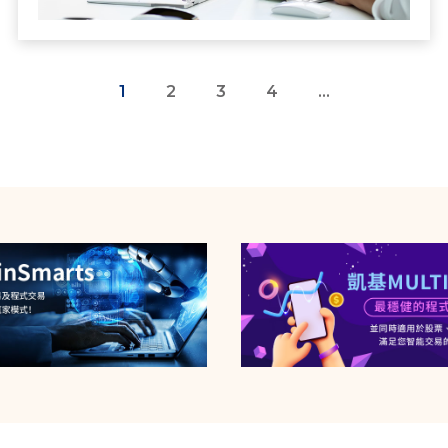
1
2
3
4
...