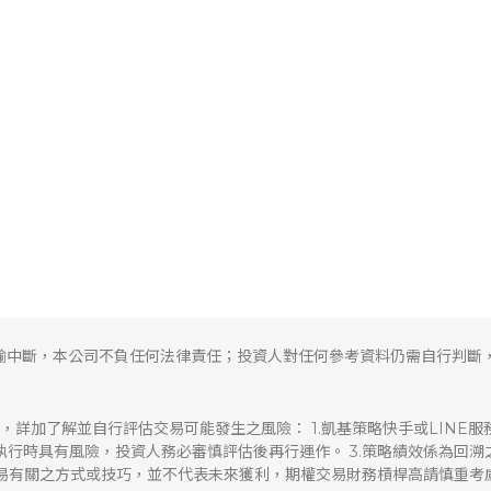
輸中斷，本公司不負任何法律責任；投資人對任何參考資料仍需自行判斷
，詳加了解並自行評估交易可能發生之風險： 1.凱基策略快手或LINE
易執行時具有風險，投資人務必審慎評估後再行運作。 3.策略績效係為回
交易有關之方式或技巧，並不代表未來獲利，期權交易財務槓桿高請慎重考