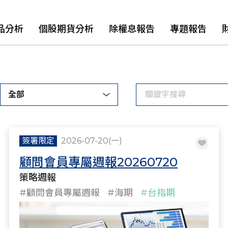
品分析
個股期貨分析
除權息報告
專題報告
全部
簽署限定
2026-07-20(一)
顧問會員專屬週報20260720
策略週報
#顧問會員專屬週報
#海期
#台指期
#策略