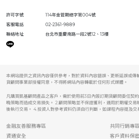
許可字號
114年金管期總字第004號
客服電話
02-2361-9889
聯絡地址
台北市重慶南路一段2號12、13樓
本網站提供之資訊內容僅供參考，對於資料內容錯誤、更新延誤或傳
貨顧問事業部授權同意，不得將網站內容轉載於任何形式媒體。
凡購買凱基顧問產品之客戶，需於使用前3日內簽訂期貨顧問委任契約
曉策略而造成交易損失。 2.顧問策略並不保證獲利，運用於期權交
後執行交易。 4.投資人對參考資料仍須自行判斷，如課程內容提及
金融友善服務專區
共同行銷專
資通安全
客戶資料保