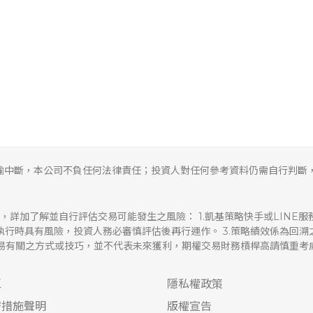
輸中斷，本公司不負任何法律責任；投資人對任何參考資料仍需自行判斷
，詳加了解並自行評估交易可能發生之風險： 1.凱基策略快手或LINE
易執行時具有風險，投資人務必審慎評估後再行運作。 3.策略績效係為回
交易有關之方式或技巧，並不代表未來獲利，期權交易財務槓桿高請慎重考
區
隱私權政策
密措施聲明
版權宣告