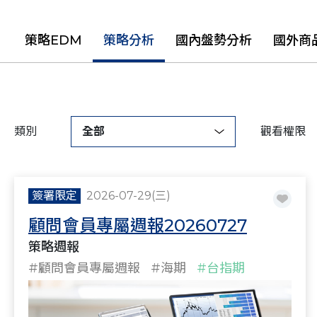
策略EDM
策略分析
國內盤勢分析
國外商
類別
全部
觀看權限
簽署限定
2026-07-29(三)
顧問會員專屬週報20260727
策略週報
#顧問會員專屬週報
#海期
#台指期
#策略