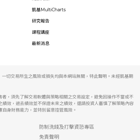
凱基MultiCharts
研究報告
課程講座
最新消息
，一切交易所生之風險或損失均與本網站無關，特此聲明。未經凱基期
服務者，須先了解交易軟體與策略相關之交易設定，避免因操作不當或不
溯之績效，過去績效並不保證未來之績效，還請投資人審慎了解策略內容
慮自身財務能力，並特別留意控管風險。
防制洗錢及打擊資恐專區
免責聲明