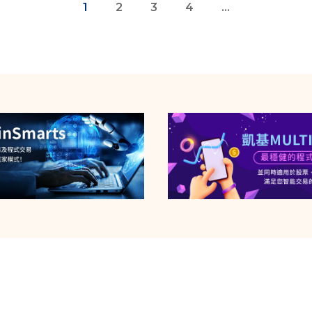
1
2
3
4
...