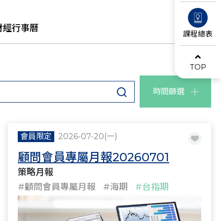
財經行事曆
課程總表
TOP
時間篩選
會員限定
2026-07-20(一)
顧問會員專屬月報20260701
策略月報
#顧問會員專屬月報
#海期
#台指期
#策略