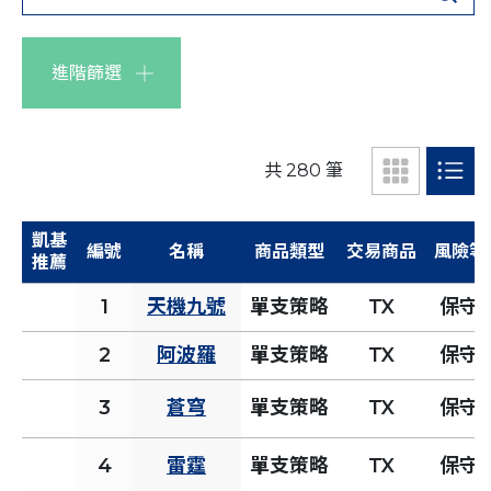
進階篩選
共 280 筆
凱基
編號
名稱
商品類型
交易商品
風險等
推薦
1
天機九號
單支策略
TX
保守
2
阿波羅
單支策略
TX
保守
3
蒼穹
單支策略
TX
保守
4
雷霆
單支策略
TX
保守