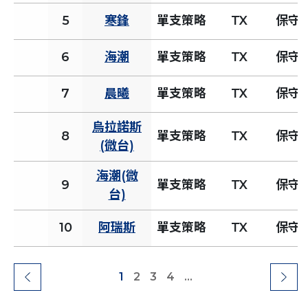
5
寒鋒
單支策略
TX
保守
6
海潮
單支策略
TX
保守
7
晨曦
單支策略
TX
保守
烏拉諾斯
8
單支策略
TX
保守
(微台)
海潮(微
9
單支策略
TX
保守
台)
10
阿瑞斯
單支策略
TX
保守
1
2
3
4
...