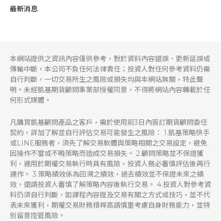
最新消息
本網站提供之資訊內容僅供參考，對於資料內容錯誤、更新延誤或
傳輸中斷，本公司不負任何法律責任；投資人對任何參考資料仍需
自行判斷，一切交易所生之風險或損失均與本網站無關，特此聲
明。未經凱基期貨顧問事業部授權同意，不得將網站內容轉載於任
何形式媒體。
凡購買凱基顧問產品之客戶，需於使用前3日內簽訂期貨顧問委任
契約，詳加了解並自行評估交易可能發生之風險： 1.凱基策略快手
或LINE服務者，須先了解交易軟體與策略相關之交易設定，避免
因操作不當或不曉策略而造成交易損失。 2.顧問策略並不保證獲
利，運用於期權交易執行時具有風險，投資人務必審慎評估後再行
運作。 3.策略績效係為回溯之績效，過去績效並不保證未來之績
效，還請投資人審慎了解策略內容後執行交易。 4.投資人對參考資
料仍須自行判斷，如課程內容提及交易有關之方式或技巧，並不代
表未來獲利，期權交易財務槓桿高請慎重考慮自身財務能力，並特
別留意控管風險。