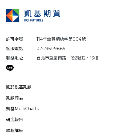
許可字號
114年金管期總字第004號
客服電話
02-2361-9889
聯絡地址
台北市重慶南路一段2號12、13樓
關於凱基期顧
期顧商品
凱基MultiCharts
研究報告
課程講座