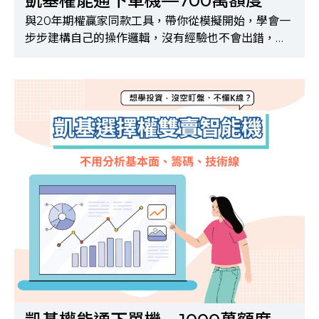
凱基權能通下單機—700萬額度
與20年期權贏家同款工具，帶你從模擬開始，學會一
步步建構自己的操作邏輯，沒有經驗也不會出錯，適
合完全零基礎的新手！※購買前請先完成申請API及
選擇權500檔報價權限，申請方式請洽所屬營業員※