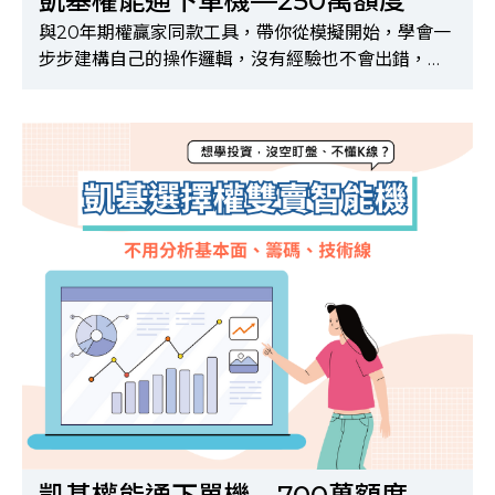
凱基權能通下單機—250萬額度
與20年期權贏家同款工具，帶你從模擬開始，學會一
步步建構自己的操作邏輯，沒有經驗也不會出錯，適
合完全零基礎的新手！※購買前請先完成申請API及
選擇權500檔報價權限，申請方式請洽所屬營業員※