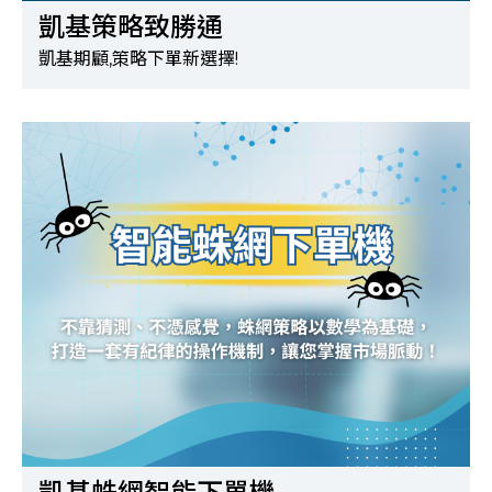
凱基策略致勝通
凱基期顧,策略下單新選擇!