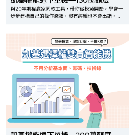
凱基權能通下單機—150萬額度
與20年期權贏家同款工具，帶你從模擬開始，學會一
步步建構自己的操作邏輯，沒有經驗也不會出錯，適
合完全零基礎的新手！※購買前請先完成申請API及
選擇權500檔報價權限，申請方式請洽所屬營業員※