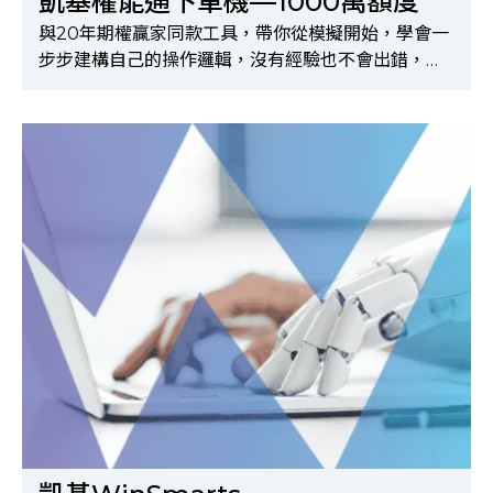
凱基權能通下單機—1000萬額度
與20年期權贏家同款工具，帶你從模擬開始，學會一
步步建構自己的操作邏輯，沒有經驗也不會出錯，適
合完全零基礎的新手！※購買前請先完成申請API及
選擇權500檔報價權限，申請方式請洽所屬營業員※