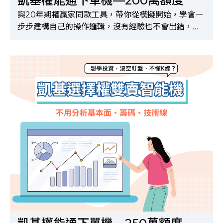
凱基權能通下單機—200萬額度
與20年期權贏家同款工具，帶你從模擬開始，學會一
步步建構自己的操作邏輯，沒有經驗也不會出錯，適
合完全零基礎的新手！※購買前請先完成申請API及
選擇權500檔報價權限，申請方式請洽所屬營業員※