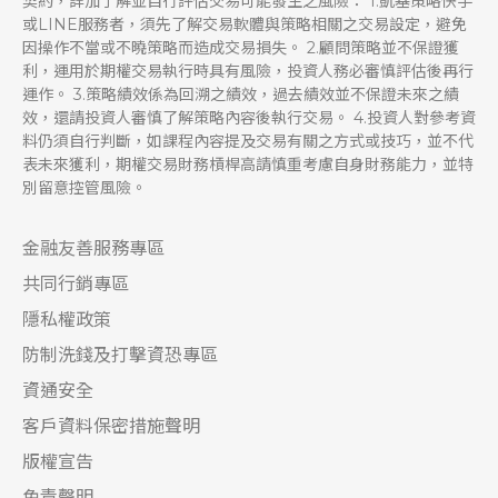
契約，詳加了解並自行評估交易可能發生之風險： 1.凱基策略快手
或LINE服務者，須先了解交易軟體與策略相關之交易設定，避免
因操作不當或不曉策略而造成交易損失。 2.顧問策略並不保證獲
利，運用於期權交易執行時具有風險，投資人務必審慎評估後再行
運作。 3.策略績效係為回溯之績效，過去績效並不保證未來之績
效，還請投資人審慎了解策略內容後執行交易。 4.投資人對參考資
料仍須自行判斷，如課程內容提及交易有關之方式或技巧，並不代
表未來獲利，期權交易財務槓桿高請慎重考慮自身財務能力，並特
別留意控管風險。
金融友善服務專區
共同行銷專區
隱私權政策
防制洗錢及打擊資恐專區
資通安全
客戶資料保密措施聲明
版權宣告
免責聲明