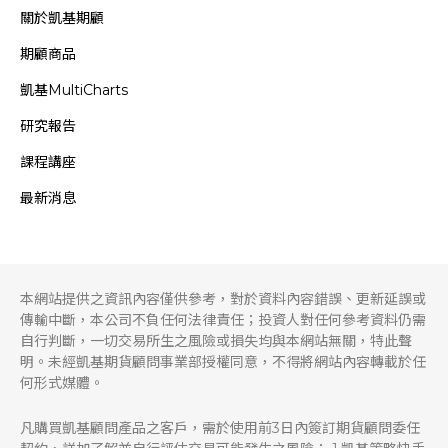
關於凱基期顧
期顧商品
凱基MultiCharts
研究報告
課程講座
最新消息
本網站提供之資訊內容僅供參考，對於資料內容錯誤、更新延誤或
傳輸中斷，本公司不負任何法律責任；投資人對任何參考資料仍需
自行判斷，一切交易所生之風險或損失均與本網站無關，特此聲
明。未經凱基期貨顧問事業部授權同意，不得將網站內容轉載於任
何形式媒體。
凡購買凱基顧問產品之客戶，需於使用前3日內簽訂期貨顧問委任