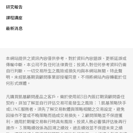
研究報告
課程講座
最新消息
本網站提供之資訊內容僅供參考，對於資料內容錯誤、更新延誤或
傳輸中斷，本公司不負任何法律責任；投資人對任何參考資料仍需
自行判斷，一切交易所生之風險或損失均與本網站無關，特此聲
明。未經凱基期貨顧問事業部授權同意，不得將網站內容轉載於任
何形式媒體。
凡購買凱基顧問產品之客戶，需於使用前3日內簽訂期貨顧問委任
契約，詳加了解並自行評估交易可能發生之風險： 1.凱基策略快手
或LINE服務者，須先了解交易軟體與策略相關之交易設定，避免
因操作不當或不曉策略而造成交易損失。 2.顧問策略並不保證獲
利，運用於期權交易執行時具有風險，投資人務必審慎評估後再行
運作。 3.策略績效係為回溯之績效，過去績效並不保證未來之績