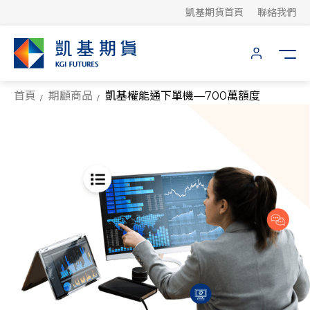
凱基期貨首頁
聯絡我們
首頁
期顧商品
凱基權能通下單機—700萬額度