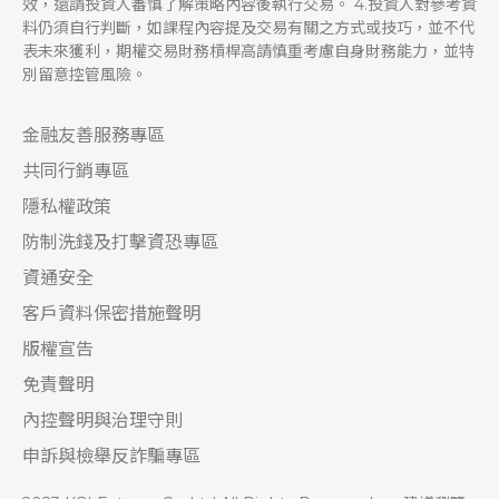
效，還請投資人審慎了解策略內容後執行交易。 4.投資人對參考資
料仍須自行判斷，如課程內容提及交易有關之方式或技巧，並不代
表未來獲利，期權交易財務槓桿高請慎重考慮自身財務能力，並特
別留意控管風險。
金融友善服務專區
共同行銷專區
隱私權政策
防制洗錢及打擊資恐專區
資通安全
客戶資料保密措施聲明
版權宣告
免責聲明
內控聲明與治理守則
申訴與檢舉反詐騙專區