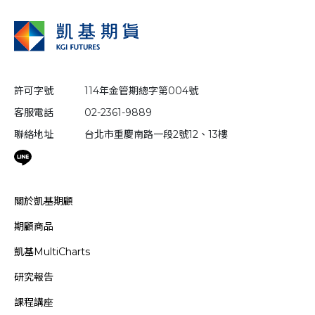
許可字號
114年金管期總字第004號
客服電話
02-2361-9889
聯絡地址
台北市重慶南路一段2號12、13樓
關於凱基期顧
期顧商品
凱基MultiCharts
研究報告
課程講座