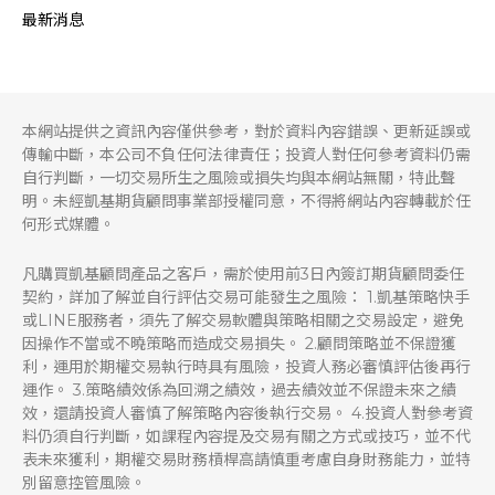
最新消息
本網站提供之資訊內容僅供參考，對於資料內容錯誤、更新延誤或
傳輸中斷，本公司不負任何法律責任；投資人對任何參考資料仍需
自行判斷，一切交易所生之風險或損失均與本網站無關，特此聲
明。未經凱基期貨顧問事業部授權同意，不得將網站內容轉載於任
何形式媒體。
凡購買凱基顧問產品之客戶，需於使用前3日內簽訂期貨顧問委任
契約，詳加了解並自行評估交易可能發生之風險： 1.凱基策略快手
或LINE服務者，須先了解交易軟體與策略相關之交易設定，避免
因操作不當或不曉策略而造成交易損失。 2.顧問策略並不保證獲
利，運用於期權交易執行時具有風險，投資人務必審慎評估後再行
運作。 3.策略績效係為回溯之績效，過去績效並不保證未來之績
效，還請投資人審慎了解策略內容後執行交易。 4.投資人對參考資
料仍須自行判斷，如課程內容提及交易有關之方式或技巧，並不代
表未來獲利，期權交易財務槓桿高請慎重考慮自身財務能力，並特
別留意控管風險。