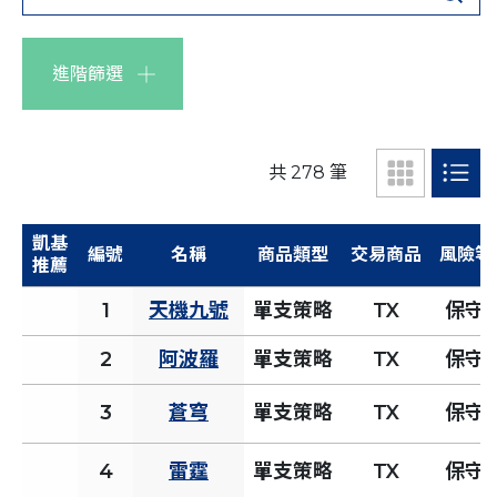
進階篩選
共 278 筆
凱基
編號
名稱
商品類型
交易商品
風險等
推薦
1
天機九號
單支策略
TX
保守
2
阿波羅
單支策略
TX
保守
3
蒼穹
單支策略
TX
保守
4
雷霆
單支策略
TX
保守