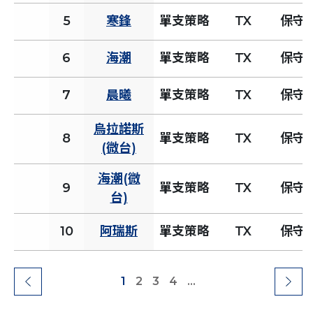
5
寒鋒
單支策略
TX
保守
6
海潮
單支策略
TX
保守
7
晨曦
單支策略
TX
保守
烏拉諾斯
8
單支策略
TX
保守
(微台)
海潮(微
9
單支策略
TX
保守
台)
10
阿瑞斯
單支策略
TX
保守
1
2
3
4
...