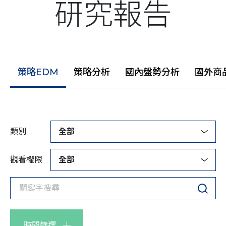
研究報告
策略EDM
策略分析
國內盤勢分析
國外商
類別
全部
觀看權限
全部
時間篩選