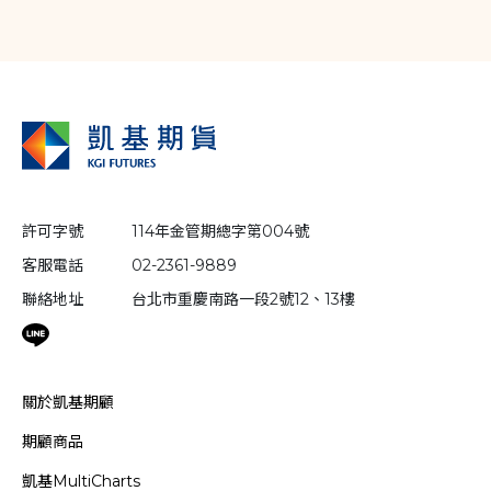
許可字號
114年金管期總字第004號
客服電話
02-2361-9889
聯絡地址
台北市重慶南路一段2號12、13樓
關於凱基期顧
期顧商品
凱基MultiCharts