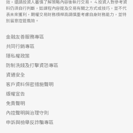
效，還請投資人審慎了解策略內容後執行交易。 4.投資人對參考資
料仍須自行判斷，如課程內容提及交易有關之方式或技巧，並不代
表未來獲利，期權交易財務槓桿高請慎重考慮自身財務能力，並特
別留意控管風險。
金融友善服務專區
共同行銷專區
隱私權政策
防制洗錢及打擊資恐專區
資通安全
客戶資料保密措施聲明
版權宣告
免責聲明
內控聲明與治理守則
申訴與檢舉反詐騙專區