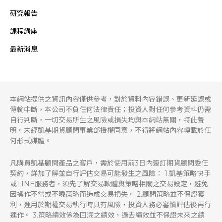
研究報告
課程講座
最新消息
本網站提供之資訊內容僅供參考，對於資料內容錯誤、更新延誤或
傳輸中斷，本公司不負任何法律責任；投資人對任何參考資料仍需
自行判斷，一切交易所生之風險或損失均與本網站無關，特此聲
明。未經凱基期貨顧問事業部授權同意，不得將網站內容轉載於任
何形式媒體。
凡購買凱基顧問產品之客戶，需於使用前3日內簽訂期貨顧問委任
契約，詳加了解並自行評估交易可能發生之風險： 1.凱基策略快手
或LINE服務者，須先了解交易軟體與策略相關之交易設定，避免
因操作不當或不曉策略而造成交易損失。 2.顧問策略並不保證獲
利，運用於期權交易執行時具有風險，投資人務必審慎評估後再行
運作。 3.策略績效係為回溯之績效，過去績效並不保證未來之績