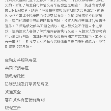
凡購買凱基顧問產品之客戶，需於使用前3日內簽訂期貨顧問委任
契約，詳加了解並自行評估交易可能發生之風險： 1.凱基策略快手
或LINE服務者，須先了解交易軟體與策略相關之交易設定，避免
因操作不當或不曉策略而造成交易損失。 2.顧問策略並不保證獲
利，運用於期權交易執行時具有風險，投資人務必審慎評估後再行
運作。 3.策略績效係為回溯之績效，過去績效並不保證未來之績
效，還請投資人審慎了解策略內容後執行交易。 4.投資人對參考資
料仍須自行判斷，如課程內容提及交易有關之方式或技巧，並不代
表未來獲利，期權交易財務槓桿高請慎重考慮自身財務能力，並特
別留意控管風險。
金融友善服務專區
共同行銷專區
隱私權政策
防制洗錢及打擊資恐專區
資通安全
客戶資料保密措施聲明
版權宣告