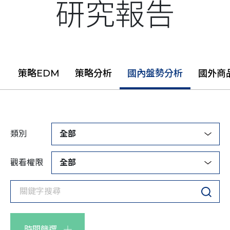
研究報告
策略EDM
策略分析
國內盤勢分析
國外商
類別
全部
觀看權限
全部
時間篩選