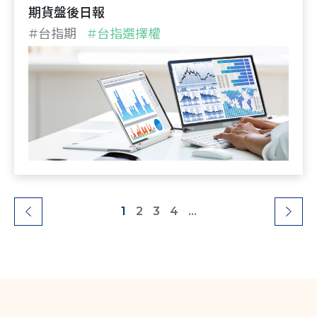
期貨盤後日報
#台指期
#台指選擇權
1
2
3
4
...