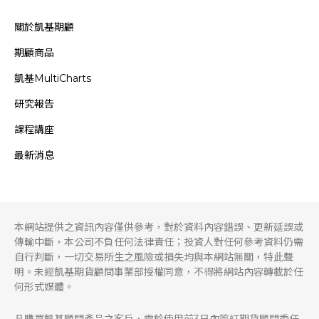
關於凱基期顧
期顧商品
凱基MultiCharts
研究報告
課程講座
最新消息
本網站提供之資訊內容僅供參考，對於資料內容錯誤、更新延誤或
傳輸中斷，本公司不負任何法律責任；投資人對任何參考資料仍需
自行判斷，一切交易所生之風險或損失均與本網站無關，特此聲
明。未經凱基期貨顧問事業部授權同意，不得將網站內容轉載於任
何形式媒體。