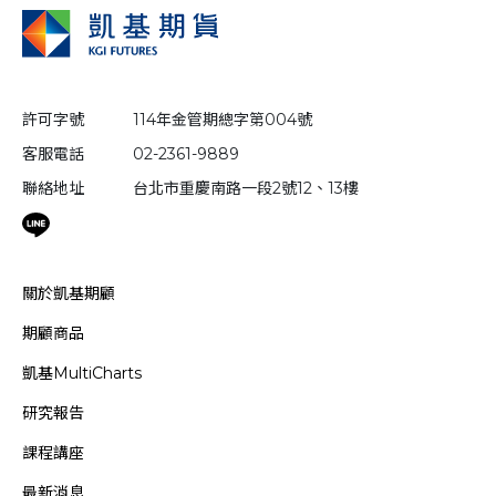
許可字號
114年金管期總字第004號
客服電話
02-2361-9889
聯絡地址
台北市重慶南路一段2號12、13樓
關於凱基期顧
期顧商品
凱基MultiCharts
研究報告
課程講座
最新消息