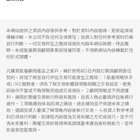
本網站提供之資訊內容僅供參考，對於資料內容錯誤、更新延誤或
傳輸中斷，本公司不負任何法律責任；投資人對任何參考資料仍需
自行判斷，一切交易所生之風險或損失均與本網站無關，特此聲
明。未經凱基期貨顧問事業部授權同意，不得將網站內容轉載於任
何形式媒體。
凡購買凱基顧問產品之客戶，需於使用前3日內簽訂期貨顧問委任
契約，詳加了解並自行評估交易可能發生之風險： 1.凱基策略快手
或LINE服務者，須先了解交易軟體與策略相關之交易設定，避免
因操作不當或不曉策略而造成交易損失。 2.顧問策略並不保證獲
利，運用於期權交易執行時具有風險，投資人務必審慎評估後再行
運作。 3.策略績效係為回溯之績效，過去績效並不保證未來之績
效，還請投資人審慎了解策略內容後執行交易。 4.投資人對參考資
料仍須自行判斷，如課程內容提及交易有關之方式或技巧，並不代
表未來獲利，期權交易財務槓桿高請慎重考慮自身財務能力，並特
別留意控管風險。