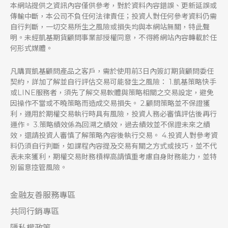
本網站提供之資訊內容僅供參考，對於資料內容錯誤、更新延誤或
傳輸中斷，本公司不負任何法律責任；投資人對任何參考資料仍需
自行判斷，一切交易所生之風險或損失均與本網站無關，特此聲
明。未經凱基期貨顧問事業部授權同意，不得將網站內容轉載於任
何形式媒體。
凡購買凱基顧問產品之客戶，需於使用前3日內簽訂期貨顧問委任
契約，詳加了解並自行評估交易可能發生之風險： 1.凱基策略快手
或LINE服務者，須先了解交易軟體與策略相關之交易設定，避免
因操作不當或不曉策略而造成交易損失。 2.顧問策略並不保證獲
利，運用於期權交易執行時具有風險，投資人務必審慎評估後再行
運作。 3.策略績效係為回溯之績效，過去績效並不保證未來之績
效，還請投資人審慎了解策略內容後執行交易。 4.投資人對參考資
料仍須自行判斷，如課程內容提及交易有關之方式或技巧，並不代
表未來獲利，期權交易財務槓桿高請慎重考慮自身財務能力，並特
別留意控管風險。
金融友善服務專區
共同行銷專區
隱私權政策