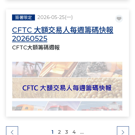
2026-05-25(一)
簽署限定
CFTC 大額交易人每週籌碼快報
20260525
CFTC大額籌碼週報
1
2
3
4
...