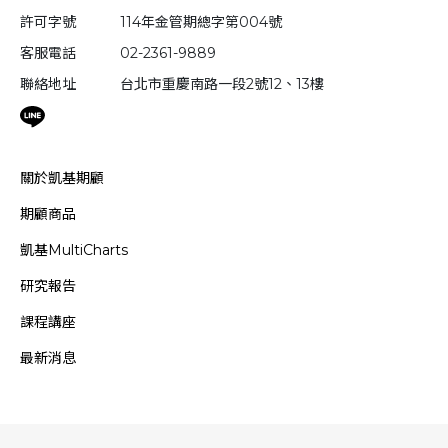
許可字號
114年金管期總字第004號
客服電話
02-2361-9889
聯絡地址
台北市重慶南路一段2號12、13樓
關於凱基期顧
期顧商品
凱基MultiCharts
研究報告
課程講座
最新消息