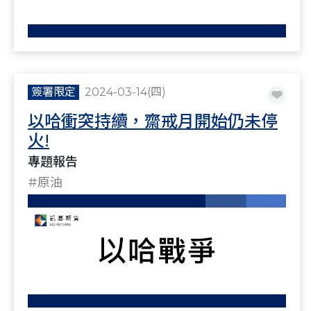
簽署限定
2024-03-14(四)
以哈衝突持續，齋戒月開始仍未停
火!
專題報告
#原油