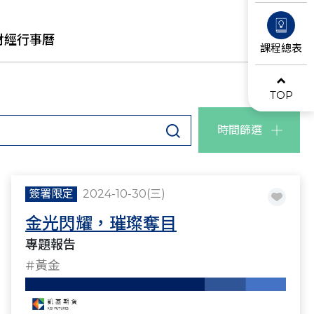
財經行事曆
課程總表
TOP
時間篩選
簽署限定
2024-10-30(三)
金光閃耀，璀璨奪目
專題報告
#黃金