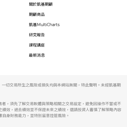
關於凱基期顧
期顧商品
凱基MultiCharts
研究報告
課程講座
最新消息
，一切交易所生之風險或損失均與本網站無關，特此聲明。未經凱基期
服務者，須先了解交易軟體與策略相關之交易設定，避免因操作不當或不
溯之績效，過去績效並不保證未來之績效，還請投資人審慎了解策略內容
慮自身財務能力，並特別留意控管風險。