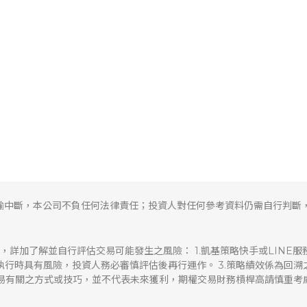
輸中斷，本公司不負任何法律責任；投資人對任何參考資料仍需自行判斷
，詳加了解並自行評估交易可能發生之風險： 1.凱基策略快手或LINE
易執行時具有風險，投資人務必審慎評估後再行運作。 3.策略績效係為回
交易有關之方式或技巧，並不代表未來獲利，期權交易財務槓桿高請慎重考