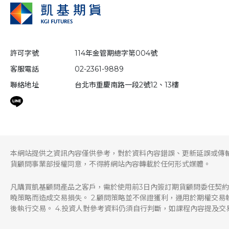
許可字號
114年金管期總字第004號
客服電話
02-2361-9889
聯絡地址
台北市重慶南路一段2號12、13樓
本網站提供之資訊內容僅供參考，對於資料內容錯誤、更新延誤或傳
貨顧問事業部授權同意，不得將網站內容轉載於任何形式媒體。
凡購買凱基顧問產品之客戶，需於使用前3日內簽訂期貨顧問委任契約
曉策略而造成交易損失。 2.顧問策略並不保證獲利，運用於期權交
後執行交易。 4.投資人對參考資料仍須自行判斷，如課程內容提及