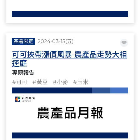
簽署限定
2024-03-15(五)
可可挾帶漲價風暴-農產品走勢大相
逕庭
專題報告
#可可
#黃豆
#小麥
#玉米