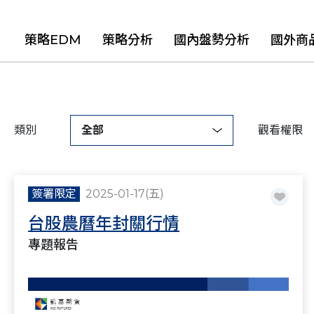
策略EDM
策略分析
國內盤勢分析
國外商
類別
全部
觀看權限
簽署限定
2025-01-17(五)
台股農曆年封關行情
專題報告