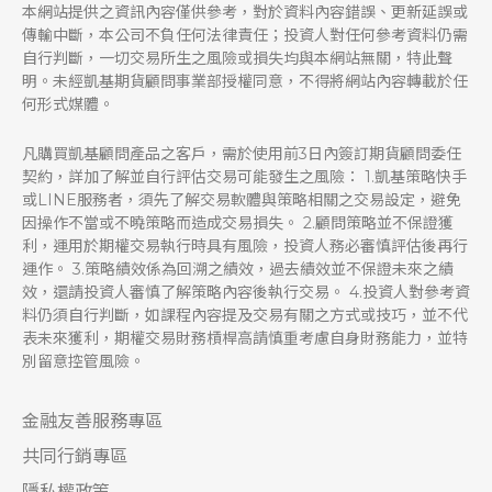
本網站提供之資訊內容僅供參考，對於資料內容錯誤、更新延誤或
傳輸中斷，本公司不負任何法律責任；投資人對任何參考資料仍需
自行判斷，一切交易所生之風險或損失均與本網站無關，特此聲
明。未經凱基期貨顧問事業部授權同意，不得將網站內容轉載於任
何形式媒體。
凡購買凱基顧問產品之客戶，需於使用前3日內簽訂期貨顧問委任
契約，詳加了解並自行評估交易可能發生之風險： 1.凱基策略快手
或LINE服務者，須先了解交易軟體與策略相關之交易設定，避免
因操作不當或不曉策略而造成交易損失。 2.顧問策略並不保證獲
利，運用於期權交易執行時具有風險，投資人務必審慎評估後再行
運作。 3.策略績效係為回溯之績效，過去績效並不保證未來之績
效，還請投資人審慎了解策略內容後執行交易。 4.投資人對參考資
料仍須自行判斷，如課程內容提及交易有關之方式或技巧，並不代
表未來獲利，期權交易財務槓桿高請慎重考慮自身財務能力，並特
別留意控管風險。
金融友善服務專區
共同行銷專區
隱私權政策