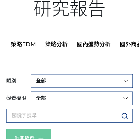
研究報告
策略EDM
策略分析
國內盤勢分析
國外商
類別
全部
觀看權限
全部
時間篩選