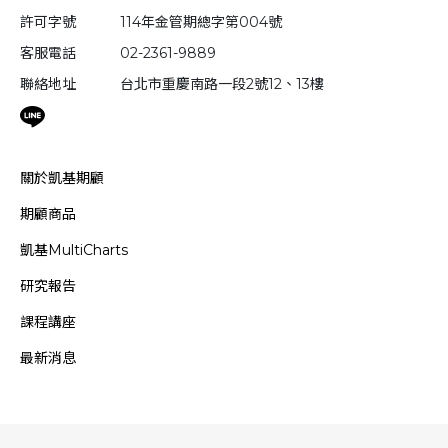
許可字號
114年金管期總字第004號
客服電話
02-2361-9889
聯絡地址
台北市重慶南路一段2號12、13樓
關於凱基期顧
期顧商品
凱基MultiCharts
研究報告
課程講座
最新消息