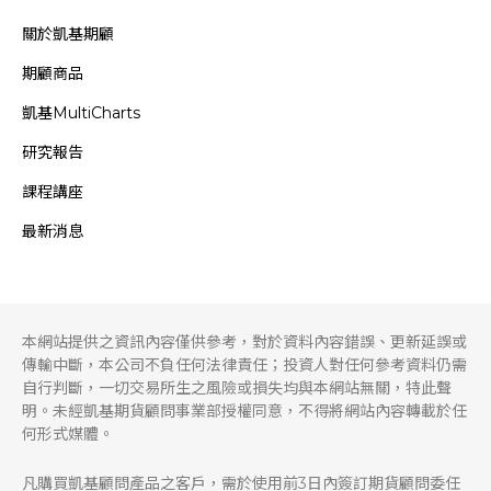
關於凱基期顧
期顧商品
凱基MultiCharts
研究報告
課程講座
最新消息
本網站提供之資訊內容僅供參考，對於資料內容錯誤、更新延誤或
傳輸中斷，本公司不負任何法律責任；投資人對任何參考資料仍需
自行判斷，一切交易所生之風險或損失均與本網站無關，特此聲
明。未經凱基期貨顧問事業部授權同意，不得將網站內容轉載於任
何形式媒體。
凡購買凱基顧問產品之客戶，需於使用前3日內簽訂期貨顧問委任