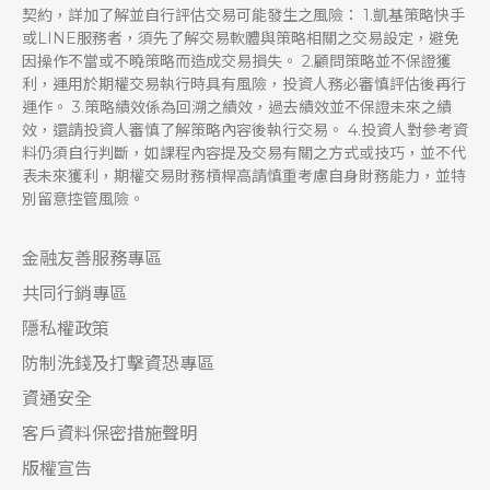
契約，詳加了解並自行評估交易可能發生之風險： 1.凱基策略快手
或LINE服務者，須先了解交易軟體與策略相關之交易設定，避免
因操作不當或不曉策略而造成交易損失。 2.顧問策略並不保證獲
利，運用於期權交易執行時具有風險，投資人務必審慎評估後再行
運作。 3.策略績效係為回溯之績效，過去績效並不保證未來之績
效，還請投資人審慎了解策略內容後執行交易。 4.投資人對參考資
料仍須自行判斷，如課程內容提及交易有關之方式或技巧，並不代
表未來獲利，期權交易財務槓桿高請慎重考慮自身財務能力，並特
別留意控管風險。
金融友善服務專區
共同行銷專區
隱私權政策
防制洗錢及打擊資恐專區
資通安全
客戶資料保密措施聲明
版權宣告