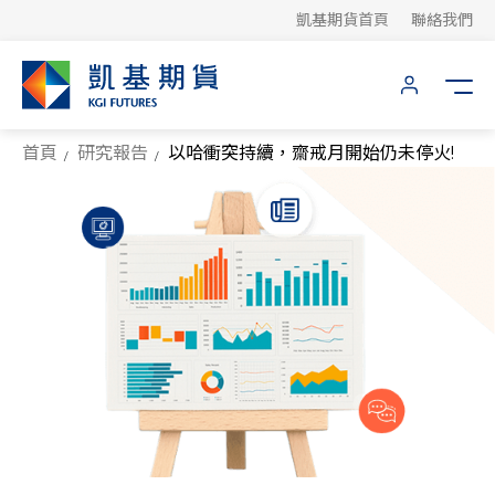
凱基期貨首頁
聯絡我們
首頁
研究報告
以哈衝突持續，齋戒月開始仍未停火!