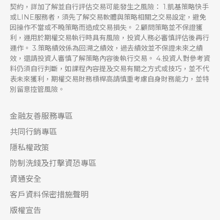
契約，詳加了解並自行評估交易可能發生之風險： 1.凱基策略快手
或LINE服務者，須先了解交易軟體與策略相關之交易設定，避免
因操作不當或不曉策略而造成交易損失。 2.顧問策略並不保證獲
利，運用於期權交易執行時具有風險，投資人務必審慎評估後再行
運作。 3.策略績效係為回溯之績效，過去績效並不保證未來之績
效，還請投資人審慎了解策略內容後執行交易。 4.投資人對參考資
料仍須自行判斷，如課程內容提及交易有關之方式或技巧，並不代
表未來獲利，期權交易財務槓桿高請慎重考慮自身財務能力，並特
別留意控管風險。
金融友善服務專區
共同行銷專區
隱私權政策
防制洗錢及打擊資恐專區
資通安全
客戶資料保密措施聲明
版權宣告