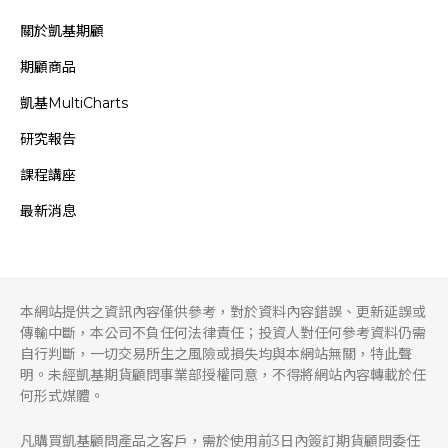
關於凱基期顧
期顧商品
凱基MultiCharts
研究報告
課程講座
最新消息
本網站提供之資訊內容僅供參考，對於資料內容錯誤、更新延誤或
傳輸中斷，本公司不負任何法律責任；投資人對任何參考資料仍需
自行判斷，一切交易所生之風險或損失均與本網站無關，特此聲
明。未經凱基期貨顧問事業部授權同意，不得將網站內容轉載於任
何形式媒體。
凡購買凱基顧問產品之客戶，需於使用前3日內簽訂期貨顧問委任