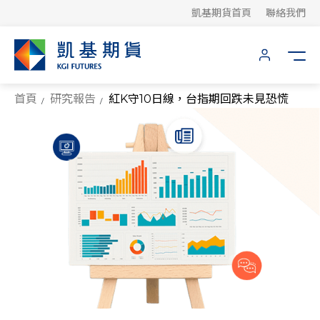
凱基期貨首頁
聯絡我們
首頁
研究報告
紅K守10日線，台指期回跌未見恐慌