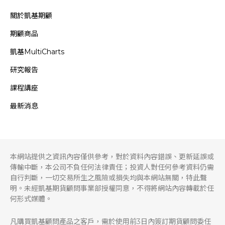
關於凱基期顧
期顧商品
凱基MultiCharts
研究報告
課程講座
最新消息
本網站提供之資訊內容僅供參考，對於資料內容錯誤、更新延誤或
傳輸中斷，本公司不負任何法律責任；投資人對任何參考資料仍需
自行判斷，一切交易所生之風險或損失均與本網站無關，特此聲
明。未經凱基期貨顧問事業部授權同意，不得將網站內容轉載於任
何形式媒體。
凡購買凱基顧問產品之客戶，需於使用前3日內簽訂期貨顧問委任