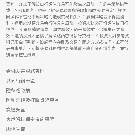
契約，詳加了解並自行評估交易可能發生之風險： 1.凱基策略快手
或LINE服務者，須先了解交易軟體與策略相關之交易設定，避免
因操作不當或不曉策略而造成交易損失。 2.顧問策略並不保證獲
利，運用於期權交易執行時具有風險，投資人務必審慎評估後再行
運作。 3.策略績效係為回溯之績效，過去績效並不保證未來之績
效，還請投資人審慎了解策略內容後執行交易。 4.投資人對參考資
料仍須自行判斷，如課程內容提及交易有關之方式或技巧，並不代
表未來獲利，期權交易財務槓桿高請慎重考慮自身財務能力，並特
別留意控管風險。
金融友善服務專區
共同行銷專區
隱私權政策
防制洗錢及打擊資恐專區
資通安全
客戶資料保密措施聲明
版權宣告