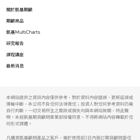
關於凱基期顧
期顧商品
凱基MultiCharts
研究報告
課程講座
最新消息
本網站提供之資訊內容僅供參考，對於資料內容錯誤、更新延誤或
傳輸中斷，本公司不負任何法律責任；投資人對任何參考資料仍需
自行判斷，一切交易所生之風險或損失均與本網站無關，特此聲
明。未經凱基期貨顧問事業部授權同意，不得將網站內容轉載於任
何形式媒體。
凡購買凱基顧問產品之客戶，需於使用前3日內簽訂期貨顧問委任