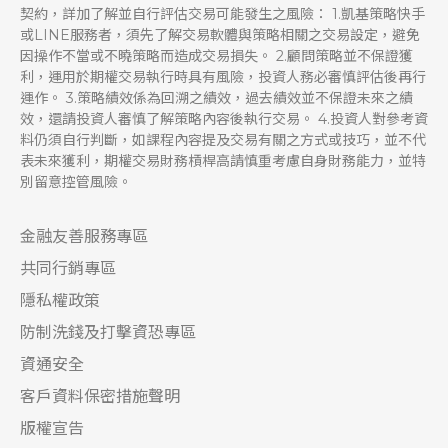
契約，詳加了解並自行評估交易可能發生之風險： 1.凱基策略快手
或LINE服務者，須先了解交易軟體與策略相關之交易設定，避免
因操作不當或不曉策略而造成交易損失。 2.顧問策略並不保證獲
利，運用於期權交易執行時具有風險，投資人務必審慎評估後再行
運作。 3.策略績效係為回溯之績效，過去績效並不保證未來之績
效，還請投資人審慎了解策略內容後執行交易。 4.投資人對參考資
料仍須自行判斷，如課程內容提及交易有關之方式或技巧，並不代
表未來獲利，期權交易財務槓桿高請慎重考慮自身財務能力，並特
別留意控管風險。
金融友善服務專區
共同行銷專區
隱私權政策
防制洗錢及打擊資恐專區
資通安全
客戶資料保密措施聲明
版權宣告