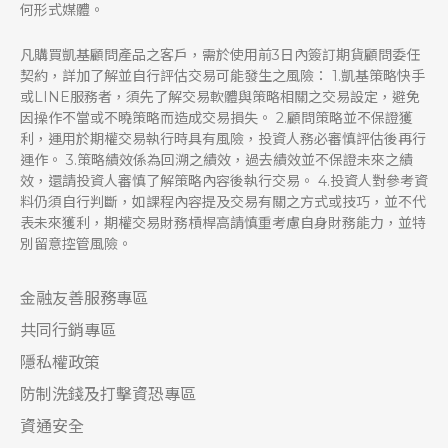
何形式媒體。
凡購買凱基顧問產品之客戶，需於使用前3日內簽訂期貨顧問委任
契約，詳加了解並自行評估交易可能發生之風險： 1.凱基策略快手
或LINE服務者，須先了解交易軟體與策略相關之交易設定，避免
因操作不當或不曉策略而造成交易損失。 2.顧問策略並不保證獲
利，運用於期權交易執行時具有風險，投資人務必審慎評估後再行
運作。 3.策略績效係為回溯之績效，過去績效並不保證未來之績
效，還請投資人審慎了解策略內容後執行交易。 4.投資人對參考資
料仍須自行判斷，如課程內容提及交易有關之方式或技巧，並不代
表未來獲利，期權交易財務槓桿高請慎重考慮自身財務能力，並特
別留意控管風險。
金融友善服務專區
共同行銷專區
隱私權政策
防制洗錢及打擊資恐專區
資通安全