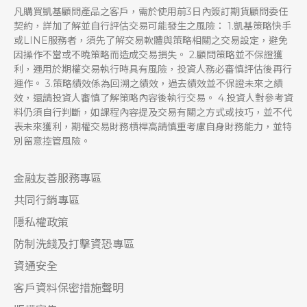
凡購買凱基顧問產品之客戶，需於使用前3日內簽訂期貨顧問委任
契約，詳加了解並自行評估交易可能發生之風險： 1.凱基策略快手
或LINE服務者，須先了解交易軟體與策略相關之交易設定，避免
因操作不當或不曉策略而造成交易損失。 2.顧問策略並不保證獲
利，運用於期權交易執行時具有風險，投資人務必審慎評估後再行
運作。 3.策略績效係為回溯之績效，過去績效並不保證未來之績
效，還請投資人審慎了解策略內容後執行交易。 4.投資人對參考資
料仍須自行判斷，如課程內容提及交易有關之方式或技巧，並不代
表未來獲利，期權交易財務槓桿高請慎重考慮自身財務能力，並特
別留意控管風險。
金融友善服務專區
共同行銷專區
隱私權政策
防制洗錢及打擊資恐專區
資通安全
客戶資料保密措施聲明