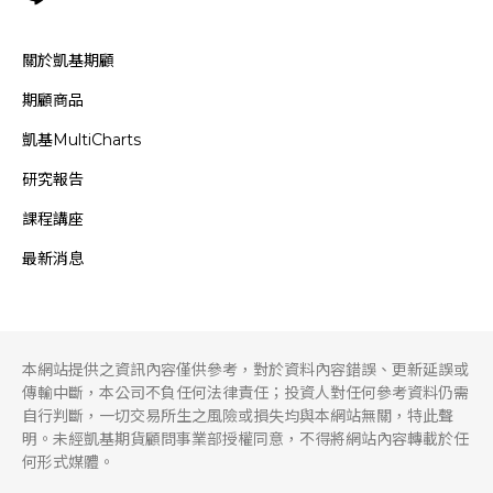
關於凱基期顧
期顧商品
凱基MultiCharts
研究報告
課程講座
最新消息
本網站提供之資訊內容僅供參考，對於資料內容錯誤、更新延誤或
傳輸中斷，本公司不負任何法律責任；投資人對任何參考資料仍需
自行判斷，一切交易所生之風險或損失均與本網站無關，特此聲
明。未經凱基期貨顧問事業部授權同意，不得將網站內容轉載於任
何形式媒體。