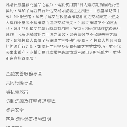
凡購買凱基顧問產品之客戶，需於使用前3日內簽訂期貨顧問委任
契約，詳加了解並自行評估交易可能發生之風險： 1.凱基策略快手
或LINE服務者，須先了解交易軟體與策略相關之交易設定，避免
因操作不當或不曉策略而造成交易損失。 2.顧問策略並不保證獲
利，運用於期權交易執行時具有風險，投資人務必審慎評估後再行
運作。 3.策略績效係為回溯之績效，過去績效並不保證未來之績
效，還請投資人審慎了解策略內容後執行交易。 4.投資人對參考資
料仍須自行判斷，如課程內容提及交易有關之方式或技巧，並不代
表未來獲利，期權交易財務槓桿高請慎重考慮自身財務能力，並特
別留意控管風險。
金融友善服務專區
共同行銷專區
隱私權政策
防制洗錢及打擊資恐專區
資通安全
客戶資料保密措施聲明