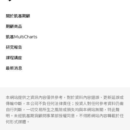
關於凱基期顧
期顧商品
凱基MultiCharts
研究報告
課程講座
最新消息
本網站提供之資訊內容僅供參考，對於資料內容錯誤、更新延誤或
傳輸中斷，本公司不負任何法律責任；投資人對任何參考資料仍需
自行判斷，一切交易所生之風險或損失均與本網站無關，特此聲
明。未經凱基期貨顧問事業部授權同意，不得將網站內容轉載於任
何形式媒體。