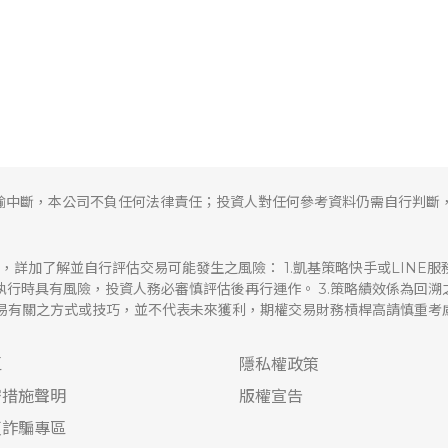
輸中斷，本公司不負任何法律責任；投資人對任何參考資料仍需自行判斷
，詳加了解並自行評估交易可能發生之風險： 1.凱基策略快手或LINE
易執行時具有風險，投資人務必審慎評估後再行運作。 3.策略績效係為回
交易有關之方式或技巧，並不代表未來獲利，期權交易財務槓桿高請慎重考
區
隱私權政策
密措施聲明
版權宣告
反詐騙專區