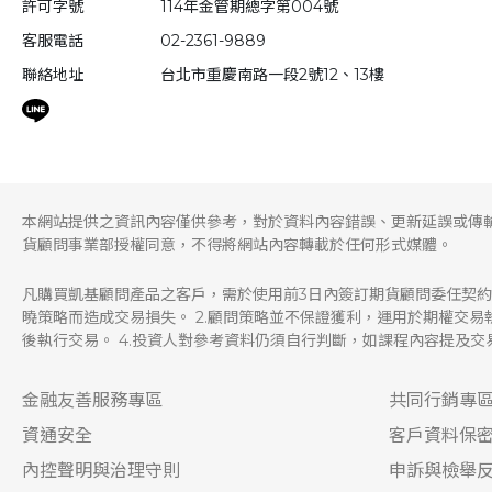
許可字號
114年金管期總字第004號
客服電話
02-2361-9889
聯絡地址
台北市重慶南路一段2號12、13樓
本網站提供之資訊內容僅供參考，對於資料內容錯誤、更新延誤或傳
貨顧問事業部授權同意，不得將網站內容轉載於任何形式媒體。
凡購買凱基顧問產品之客戶，需於使用前3日內簽訂期貨顧問委任契約
曉策略而造成交易損失。 2.顧問策略並不保證獲利，運用於期權交
後執行交易。 4.投資人對參考資料仍須自行判斷，如課程內容提及
金融友善服務專區
共同行銷專
資通安全
客戶資料保
內控聲明與治理守則
申訴與檢舉