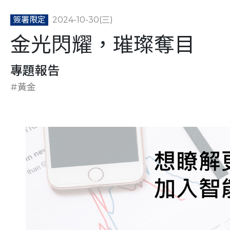
簽署限定
2024-10-30(三)
金光閃耀，璀璨奪目
專題報告
#黃金