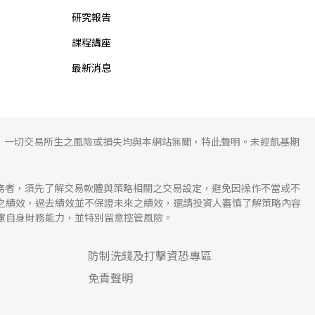
研究報告
課程講座
最新消息
，一切交易所生之風險或損失均與本網站無關，特此聲明。未經凱基期
服務者，須先了解交易軟體與策略相關之交易設定，避免因操作不當或不
溯之績效，過去績效並不保證未來之績效，還請投資人審慎了解策略內容
慮自身財務能力，並特別留意控管風險。
防制洗錢及打擊資恐專區
免責聲明