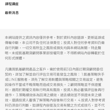
課程講座
最新消息
本網站提供之資訊內容僅供參考，對於資料內容錯誤、更新延誤或
傳輸中斷，本公司不負任何法律責任；投資人對任何參考資料仍需
自行判斷，一切交易所生之風險或損失均與本網站無關，特此聲
明。未經凱基期貨顧問事業部授權同意，不得將網站內容轉載於任
何形式媒體。
凡購買凱基顧問產品之客戶，需於使用前3日內簽訂期貨顧問委任
契約，詳加了解並自行評估交易可能發生之風險： 1.凱基策略快手
或LINE服務者，須先了解交易軟體與策略相關之交易設定，避免
因操作不當或不曉策略而造成交易損失。 2.顧問策略並不保證獲
利，運用於期權交易執行時具有風險，投資人務必審慎評估後再行
運作。 3.策略績效係為回溯之績效，過去績效並不保證未來之績
效，還請投資人審慎了解策略內容後執行交易。 4.投資人對參考資
料仍須自行判斷，如課程內容提及交易有關之方式或技巧，並不代