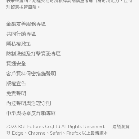
表未來獲利，期權交易財務槓桿高請慎重考慮自身財務能力，並特
別留意控管風險。
金融友善服務專區
共同行銷專區
隱私權政策
防制洗錢及打擊資恐專區
資通安全
客戶資料保密措施聲明
版權宣告
免責聲明
內控聲明與治理守則
申訴與檢舉反詐騙專區
2023 KGI Futures Co.,Ltd All Rights Reserved.
建議瀏覽
器 Edge、Chrome、Safari、Firefox 以上最新版本